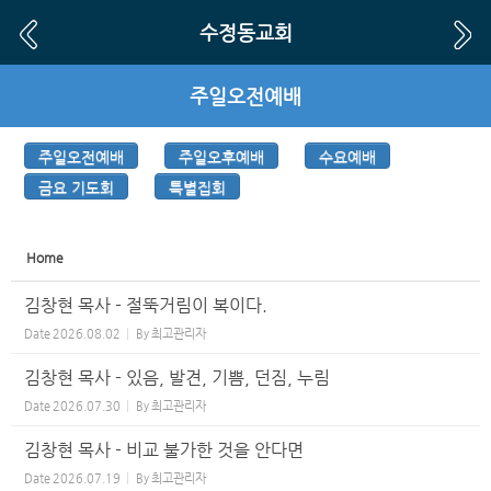
Sketchbook5, 스케치북5
Sketchbook5, 스케치북5
수정동교회
주일오전예배
주일오전예배
주일오후예배
수요예배
금요 기도회
특별집회
Home
김창현 목사 - 절뚝거림이 복이다.
Date
2026.08.02
By
최고관리자
김창현 목사 - 있음, 발견, 기쁨, 던짐, 누림
Date
2026.07.30
By
최고관리자
김창현 목사 - 비교 불가한 것을 안다면
Date
2026.07.19
By
최고관리자